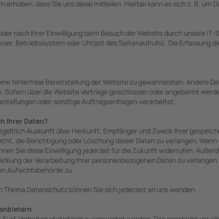
erhoben, dass Sie uns diese mitteilen. Hierbei kann es sich z. B. um Da
r nach Ihrer Einwilligung beim Besuch der Website durch unsere IT-S
wser, Betriebssystem oder Uhrzeit des Seitenaufrufs). Die Erfassung d
eine fehlerfreie Bereitstellung der Website zu gewährleisten. Andere D
 Sofern über die Website Verträge geschlossen oder angebahnt werde
estellungen oder sonstige Auftragsanfragen verarbeitet.
h Ihrer Daten?
ntgeltlich Auskunft über Herkunft, Empfänger und Zweck Ihrer gespei
cht, die Berichtigung oder Löschung dieser Daten zu verlangen. Wenn S
nnen Sie diese Einwilligung jederzeit für die Zukunft widerrufen. Auße
kung der Verarbeitung Ihrer personenbezogenen Daten zu verlangen. 
en Aufsichtsbehörde zu.
m Thema Datenschutz können Sie sich jederzeit an uns wenden.
­anbietern
r Surf-Verhalten statistisch ausgewertet werden. Das geschieht vor a