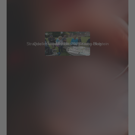
Strande · Kieler Förde · Schleswig-Holstein
Quelle: Urban Sketchers Kiel – Blog
July 18, 2023