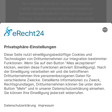
Der Gutshof selbst bietet ein facettenreiches
Umfeld: umringt von historischen Gebäuden im
Rokokostil und ländlicher Natur mit Tieren wie
Hühnern, Enten, Gänsen und Pfauen, laden große
Wiesenflächen und ein Teich zum Zeichnen ein.
Diese besondere Kulisse fördert nicht nur
künstlerische Auseinandersetzungen, sondern auch
Begegnungen zwischen Besucherinnen und
Besuchern.
Im Anschluss an das Treffen betrachteten die
Teilnehmer ihre Werke gemeinsam, was den
sozialen Austausch und das kreative Erleben in
Gemeinschaft betonte.
Der Ort Gut Eckhof:
Landschaft, Geschichte
und Nutzung
Gut Eckhof ist ein historischer Gutshof nahe