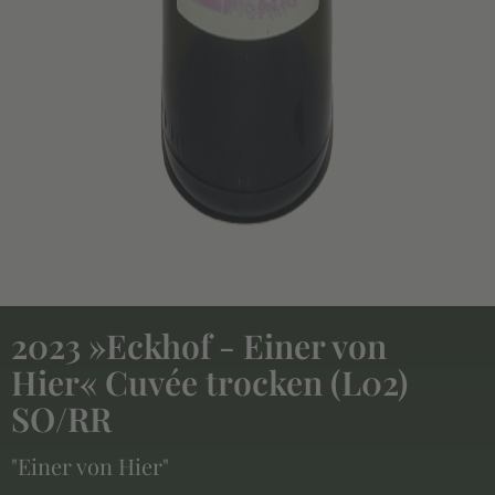
2023 »Eckhof - Einer von
Hier« Cuvée trocken (L02)
SO/RR
"Einer von Hier"