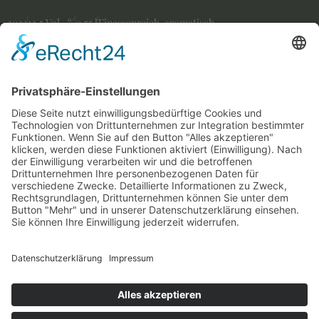
2023
12,5 Vol.-%
0,75 l
Finessenreich, aromatisch
Quantity
2-3 Wochen
€ 15,00 EUR
(20,00 EUR/l)
Preise inkl. MwSt. zzgl. Versandkosten
AUF LAGER