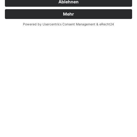
Produkbeschreibung
Im Duft: Lakritze, grüner Apfel, Korianderkorn.
Etwas Honig. Am Gaumen hat der Wein zwei
Pole: eine herbe Phenolik und eine
geschmeidig grundierte Süße. Die Säure ist